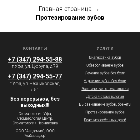
Главная страница
→
Протезирование зубов
КОНТАКТЫ
УСЛУГИ
Диагностика зубов
+7 (347) 294-55-88
Обезболивание
зубов
г.Уфа, ул. Цюрупа, д.79
Лечение зубов без боли
+7 (347) 294-55-77
Удаление зубов без боли
г.Уфа, ул. Черниковская,
Эстетическая стоматология
д.51
Детская стоматология
Без перерывов, без
выходных!!!
Выравнивание зубов
, брекеты
Протезирование
зубов
Стоматология Уфа,
Стоматология Центр,
Лечение особенных детей
Стоматология Черниковка
ООО "Академия", ООО
"Амбассадор"